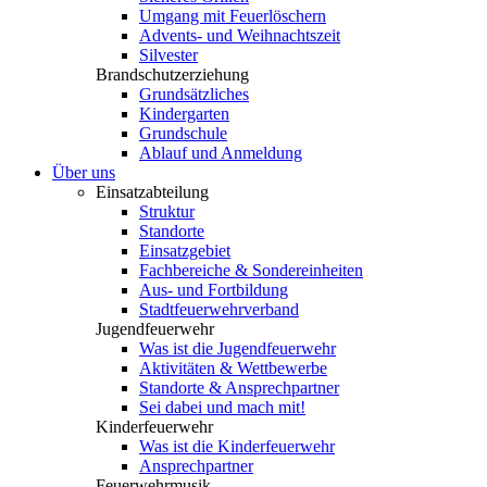
Umgang mit Feuerlöschern
Advents- und Weihnachtszeit
Silvester
Brandschutzerziehung
Grundsätzliches
Kindergarten
Grundschule
Ablauf und Anmeldung
Über uns
Einsatzabteilung
Struktur
Standorte
Einsatzgebiet
Fachbereiche & Sondereinheiten
Aus- und Fortbildung
Stadtfeuerwehrverband
Jugendfeuerwehr
Was ist die Jugendfeuerwehr
Aktivitäten & Wettbewerbe
Standorte & Ansprechpartner
Sei dabei und mach mit!
Kinderfeuerwehr
Was ist die Kinderfeuerwehr
Ansprechpartner
Feuerwehrmusik