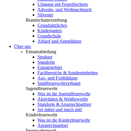
Umgang mit Feuerlöschern
Advents- und Weihnachtszeit
Silvester
Brandschutzerziehung
Grundsätzliches
Kindergarten
Grundschule
Ablauf und Anmeldung
Über uns
Einsatzabteilung
Struktur
Standorte
Einsatzgebiet
Fachbereiche & Sondereinheiten
Aus- und Fortbildung
Stadtfeuerwehrverband
Jugendfeuerwehr
Was ist die Jugendfeuerwehr
Aktivitäten & Wettbewerbe
Standorte & Ansprechpartner
Sei dabei und mach mit!
Kinderfeuerwehr
Was ist die Kinderfeuerwehr
Ansprechpartner
Feuerwehrmusik