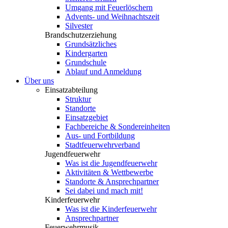
Umgang mit Feuerlöschern
Advents- und Weihnachtszeit
Silvester
Brandschutzerziehung
Grundsätzliches
Kindergarten
Grundschule
Ablauf und Anmeldung
Über uns
Einsatzabteilung
Struktur
Standorte
Einsatzgebiet
Fachbereiche & Sondereinheiten
Aus- und Fortbildung
Stadtfeuerwehrverband
Jugendfeuerwehr
Was ist die Jugendfeuerwehr
Aktivitäten & Wettbewerbe
Standorte & Ansprechpartner
Sei dabei und mach mit!
Kinderfeuerwehr
Was ist die Kinderfeuerwehr
Ansprechpartner
Feuerwehrmusik