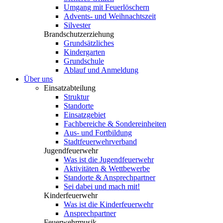
Umgang mit Feuerlöschern
Advents- und Weihnachtszeit
Silvester
Brandschutzerziehung
Grundsätzliches
Kindergarten
Grundschule
Ablauf und Anmeldung
Über uns
Einsatzabteilung
Struktur
Standorte
Einsatzgebiet
Fachbereiche & Sondereinheiten
Aus- und Fortbildung
Stadtfeuerwehrverband
Jugendfeuerwehr
Was ist die Jugendfeuerwehr
Aktivitäten & Wettbewerbe
Standorte & Ansprechpartner
Sei dabei und mach mit!
Kinderfeuerwehr
Was ist die Kinderfeuerwehr
Ansprechpartner
Feuerwehrmusik