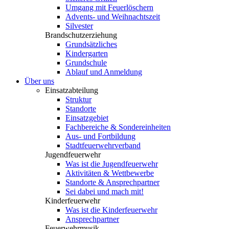
Umgang mit Feuerlöschern
Advents- und Weihnachtszeit
Silvester
Brandschutzerziehung
Grundsätzliches
Kindergarten
Grundschule
Ablauf und Anmeldung
Über uns
Einsatzabteilung
Struktur
Standorte
Einsatzgebiet
Fachbereiche & Sondereinheiten
Aus- und Fortbildung
Stadtfeuerwehrverband
Jugendfeuerwehr
Was ist die Jugendfeuerwehr
Aktivitäten & Wettbewerbe
Standorte & Ansprechpartner
Sei dabei und mach mit!
Kinderfeuerwehr
Was ist die Kinderfeuerwehr
Ansprechpartner
Feuerwehrmusik