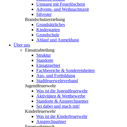
Umgang mit Feuerlöschern
Advents- und Weihnachtszeit
Silvester
Brandschutzerziehung
Grundsätzliches
Kindergarten
Grundschule
Ablauf und Anmeldung
Über uns
Einsatzabteilung
Struktur
Standorte
Einsatzgebiet
Fachbereiche & Sondereinheiten
Aus- und Fortbildung
Stadtfeuerwehrverband
Jugendfeuerwehr
Was ist die Jugendfeuerwehr
Aktivitäten & Wettbewerbe
Standorte & Ansprechpartner
Sei dabei und mach mit!
Kinderfeuerwehr
Was ist die Kinderfeuerwehr
Ansprechpartner
Feuerwehrmusik