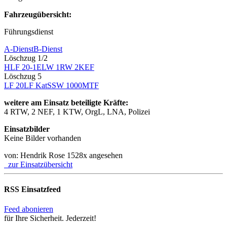
Fahrzeugübersicht:
Führungsdienst
A-Dienst
B-Dienst
Löschzug 1/2
HLF 20-1
ELW 1
RW 2
KEF
Löschzug 5
LF 20
LF KatS
SW 1000
MTF
weitere am Einsatz beteiligte Kräfte:
4 RTW, 2 NEF, 1 KTW, OrgL, LNA, Polizei
Einsatzbilder
Keine Bilder vorhanden
von: Hendrik Rose
1528x angesehen
zur Einsatzübersicht
RSS Einsatzfeed
Feed abonieren
für Ihre Sicherheit. Jederzeit!