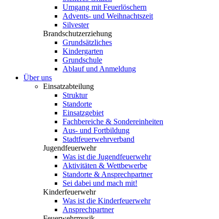
Umgang mit Feuerlöschern
Advents- und Weihnachtszeit
Silvester
Brandschutzerziehung
Grundsätzliches
Kindergarten
Grundschule
Ablauf und Anmeldung
Über uns
Einsatzabteilung
Struktur
Standorte
Einsatzgebiet
Fachbereiche & Sondereinheiten
Aus- und Fortbildung
Stadtfeuerwehrverband
Jugendfeuerwehr
Was ist die Jugendfeuerwehr
Aktivitäten & Wettbewerbe
Standorte & Ansprechpartner
Sei dabei und mach mit!
Kinderfeuerwehr
Was ist die Kinderfeuerwehr
Ansprechpartner
Feuerwehrmusik