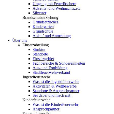
Umgang mit Feuerlöschern
Advents- und Weihnachtszeit
Silvester
Brandschutzerziehung
Grundsätzliches
Kindergarten
Grundschule
Ablauf und Anmeldung
Über uns
Einsatzabteilung
Struktur
Standorte
Einsatzgebiet
Fachbereiche & Sondereinheiten
Aus- und Fortbildung
Stadtfeuerwehrverband
Jugendfeuerwehr
Was ist die Jugendfeuerwehr
Aktivitäten & Wettbewerbe
Standorte & Ansprechpartner
Sei dabei und mach mit!
Kinderfeuerwehr
Was ist die Kinderfeuerwehr
Ansprechpartner
Feuerwehrmusik