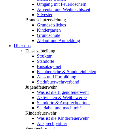
Umgang mit Feuerlöschern
Advents- und Weihnachtszeit
Silvester
Brandschutzerziehung
Grundsätzliches
Kindergarten
Grundschule
Ablauf und Anmeldung
Über uns
Einsatzabteilung
Struktur
Standorte
Einsatzgebiet
Fachbereiche & Sondereinheiten
Aus- und Fortbildung
Stadtfeuerwehrverband
Jugendfeuerwehr
Was ist die Jugendfeuerwehr
Aktivitäten & Wettbewerbe
Standorte & Ansprechpartner
Sei dabei und mach mit!
Kinderfeuerwehr
Was ist die Kinderfeuerwehr
Ansprechpartner
Feuerwehrmusik