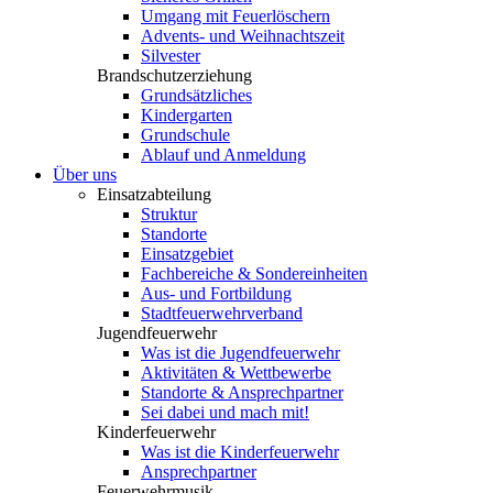
Umgang mit Feuerlöschern
Advents- und Weihnachtszeit
Silvester
Brandschutzerziehung
Grundsätzliches
Kindergarten
Grundschule
Ablauf und Anmeldung
Über uns
Einsatzabteilung
Struktur
Standorte
Einsatzgebiet
Fachbereiche & Sondereinheiten
Aus- und Fortbildung
Stadtfeuerwehrverband
Jugendfeuerwehr
Was ist die Jugendfeuerwehr
Aktivitäten & Wettbewerbe
Standorte & Ansprechpartner
Sei dabei und mach mit!
Kinderfeuerwehr
Was ist die Kinderfeuerwehr
Ansprechpartner
Feuerwehrmusik