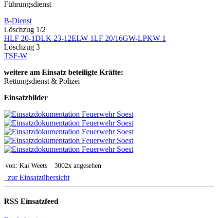
Führungsdienst
B-Dienst
Löschzug 1/2
HLF 20-1
DLK 23-12
ELW 1
LF 20/16
GW-L
PKW 1
Löschzug 3
TSF-W
weitere am Einsatz beteiligte Kräfte:
Rettungsdienst & Polizei
Einsatzbilder
von: Kai Weets
3002x angesehen
zur Einsatzübersicht
RSS Einsatzfeed