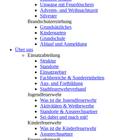
Umgang mit Feuerlöschern
Advents- und Weihnachtszeit
Silvester
Brandschutzerziehung
Grundsätzliches
Kindergarten
Grundschule
Ablauf und Anmeldung
Über uns
Einsatzabteilung
Struktur
Standorte
Einsatzgebiet
Fachbereiche & Sondereinheiten
Aus- und Fortbildung
Stadtfeuerwehrverband
Jugendfeuerwehr
Was ist die Jugendfeuerwehr
Aktivitäten & Wettbewerbe
Standorte & Ansprechpartner
Sei dabei und mach mit!
Kinderfeuerwehr
Was ist die Kinderfeuerwehr
Ansprechpartner
Feuerwehrmusik