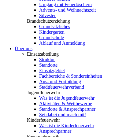
Umgang mit Feuerlöschern
Advents- und Weihnachtszeit
Silvester
Brandschutzerziehung
Grundsätzliches
Kindergarten
Grundschule
Ablauf und Anmeldung
Über uns
Einsatzabteilung
Struktur
Standorte
Einsatzgebiet
Fachbereiche & Sondereinheiten
Aus- und Fortbildung
Stadtfeuerwehrverband
Jugendfeuerwehr
Was ist die Jugendfeuerwehr
Aktivitäten & Wettbewerbe
Standorte & Ansprechpartner
Sei dabei und mach mit!
Kinderfeuerwehr
Was ist die Kinderfeuerwehr
Ansprechpartner
Feuerwehrmusik