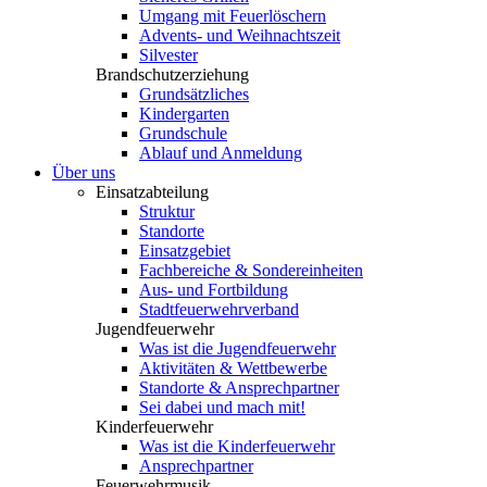
Umgang mit Feuerlöschern
Advents- und Weihnachtszeit
Silvester
Brandschutzerziehung
Grundsätzliches
Kindergarten
Grundschule
Ablauf und Anmeldung
Über uns
Einsatzabteilung
Struktur
Standorte
Einsatzgebiet
Fachbereiche & Sondereinheiten
Aus- und Fortbildung
Stadtfeuerwehrverband
Jugendfeuerwehr
Was ist die Jugendfeuerwehr
Aktivitäten & Wettbewerbe
Standorte & Ansprechpartner
Sei dabei und mach mit!
Kinderfeuerwehr
Was ist die Kinderfeuerwehr
Ansprechpartner
Feuerwehrmusik