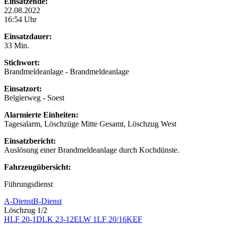
Einsatzende:
22.08.2022
16:54 Uhr
Einsatzdauer:
33 Min.
Stichwort:
Brandmeldeanlage - Brandmeldeanlage
Einsatzort:
Belgierweg - Soest
Alarmierte Einheiten:
Tagesalarm, Löschzüge Mitte Gesamt, Löschzug West
Einsatzbericht:
Auslösung einer Brandmeldeanlage durch Kochdünste.
Fahrzeugübersicht:
Führungsdienst
A-Dienst
B-Dienst
Löschzug 1/2
HLF 20-1
DLK 23-12
ELW 1
LF 20/16
KEF