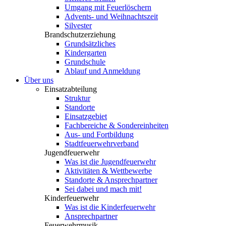
Umgang mit Feuerlöschern
Advents- und Weihnachtszeit
Silvester
Brandschutzerziehung
Grundsätzliches
Kindergarten
Grundschule
Ablauf und Anmeldung
Über uns
Einsatzabteilung
Struktur
Standorte
Einsatzgebiet
Fachbereiche & Sondereinheiten
Aus- und Fortbildung
Stadtfeuerwehrverband
Jugendfeuerwehr
Was ist die Jugendfeuerwehr
Aktivitäten & Wettbewerbe
Standorte & Ansprechpartner
Sei dabei und mach mit!
Kinderfeuerwehr
Was ist die Kinderfeuerwehr
Ansprechpartner
Feuerwehrmusik