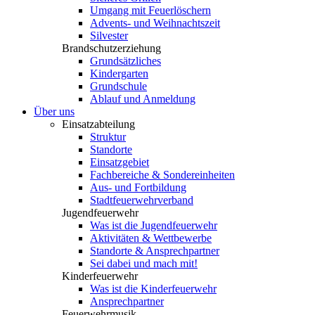
Umgang mit Feuerlöschern
Advents- und Weihnachtszeit
Silvester
Brandschutzerziehung
Grundsätzliches
Kindergarten
Grundschule
Ablauf und Anmeldung
Über uns
Einsatzabteilung
Struktur
Standorte
Einsatzgebiet
Fachbereiche & Sondereinheiten
Aus- und Fortbildung
Stadtfeuerwehrverband
Jugendfeuerwehr
Was ist die Jugendfeuerwehr
Aktivitäten & Wettbewerbe
Standorte & Ansprechpartner
Sei dabei und mach mit!
Kinderfeuerwehr
Was ist die Kinderfeuerwehr
Ansprechpartner
Feuerwehrmusik