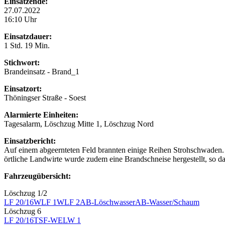
Einsatzende:
27.07.2022
16:10 Uhr
Einsatzdauer:
1 Std. 19 Min.
Stichwort:
Brandeinsatz - Brand_1
Einsatzort:
Thöningser Straße - Soest
Alarmierte Einheiten:
Tagesalarm, Löschzug Mitte 1, Löschzug Nord
Einsatzbericht:
Auf einem abgeernteten Feld brannten einige Reihen Strohschwaden.
örtliche Landwirte wurde zudem eine Brandschneise hergestellt, so d
Fahrzeugübersicht:
Löschzug 1/2
LF 20/16
WLF 1
WLF 2
AB-Löschwasser
AB-Wasser/Schaum
Löschzug 6
LF 20/16
TSF-W
ELW 1