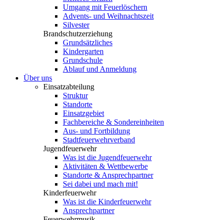
Umgang mit Feuerlöschern
Advents- und Weihnachtszeit
Silvester
Brandschutzerziehung
Grundsätzliches
Kindergarten
Grundschule
Ablauf und Anmeldung
Über uns
Einsatzabteilung
Struktur
Standorte
Einsatzgebiet
Fachbereiche & Sondereinheiten
Aus- und Fortbildung
Stadtfeuerwehrverband
Jugendfeuerwehr
Was ist die Jugendfeuerwehr
Aktivitäten & Wettbewerbe
Standorte & Ansprechpartner
Sei dabei und mach mit!
Kinderfeuerwehr
Was ist die Kinderfeuerwehr
Ansprechpartner
Feuerwehrmusik