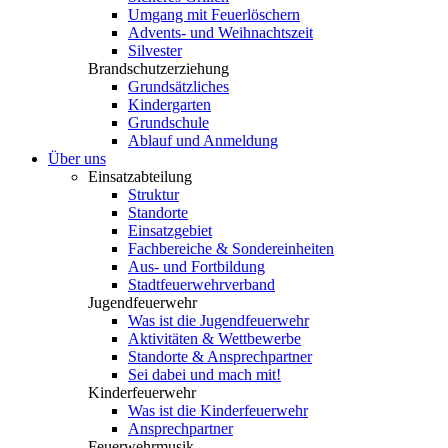
Umgang mit Feuerlöschern
Advents- und Weihnachtszeit
Silvester
Brandschutzerziehung
Grundsätzliches
Kindergarten
Grundschule
Ablauf und Anmeldung
Über uns
Einsatzabteilung
Struktur
Standorte
Einsatzgebiet
Fachbereiche & Sondereinheiten
Aus- und Fortbildung
Stadtfeuerwehrverband
Jugendfeuerwehr
Was ist die Jugendfeuerwehr
Aktivitäten & Wettbewerbe
Standorte & Ansprechpartner
Sei dabei und mach mit!
Kinderfeuerwehr
Was ist die Kinderfeuerwehr
Ansprechpartner
Feuerwehrmusik