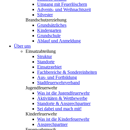
Umgang mit Feuerlöschern
Advents- und Weihnachtszeit
Silvester
Brandschutzerziehung
Grundsätzliches
Kindergarten
Grundschule
Ablauf und Anmeldung
Über uns
Einsatzabteilung
Struktur
Standorte
Einsatzgebiet
Fachbereiche & Sondereinheiten
Aus- und Fortbildung
Stadtfeuerwehrverband
Jugendfeuerwehr
Was ist die Jugendfeuerwehr
Aktivitäten & Wettbewerbe
Standorte & Ansprechpartner
Sei dabei und mach mit!
Kinderfeuerwehr
Was ist die Kinderfeuerwehr
Ansprechpartner
Feuerwehrmusik