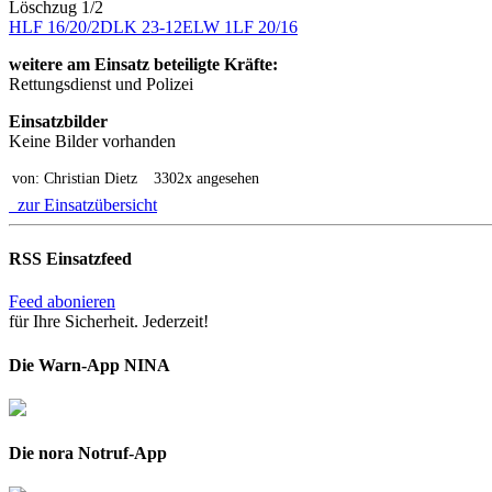
Löschzug 1/2
HLF 16/20/2
DLK 23-12
ELW 1
LF 20/16
weitere am Einsatz beteiligte Kräfte:
Rettungsdienst und Polizei
Einsatzbilder
Keine Bilder vorhanden
von: Christian Dietz
3302x angesehen
zur Einsatzübersicht
RSS Einsatzfeed
Feed abonieren
für Ihre Sicherheit. Jederzeit!
Die Warn-App NINA
Die nora Notruf-App