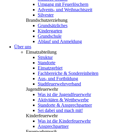
Umgang mit Feuerlöschern
Advents- und Weihnachtszeit
Silvester
Brandschutzerziehung
Grundsätzliches
Kindergarten
Grundschule
Ablauf und Anmeldung
Über uns
Einsatzabteilung
Struktur
Standorte
Einsatzgebiet
Fachbereiche & Sondereinheiten
Aus- und Fortbildung
Stadtfeuerwehrverband
Jugendfeuerwehr
Was ist die Jugendfeuerwehr
Aktivitäten & Wettbewerbe
Standorte & Ansprechpartner
Sei dabei und mach mit!
Kinderfeuerwehr
Was ist die Kinderfeuerwehr
Ansprechpartner
Feuerwehrmusik