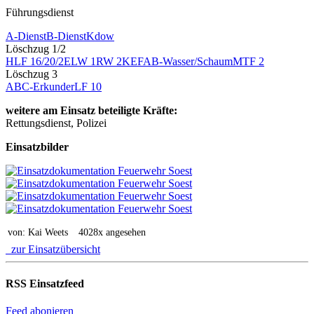
Führungsdienst
A-Dienst
B-Dienst
Kdow
Löschzug 1/2
HLF 16/20/2
ELW 1
RW 2
KEF
AB-Wasser/Schaum
MTF 2
Löschzug 3
ABC-Erkunder
LF 10
weitere am Einsatz beteiligte Kräfte:
Rettungsdienst, Polizei
Einsatzbilder
von: Kai Weets
4028x angesehen
zur Einsatzübersicht
RSS Einsatzfeed
Feed abonieren