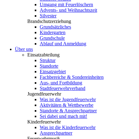
Umgang mit Feuerlöschern
Advents- und Weihnachtszeit
Silvester
Brandschutzerziehung
Grundsätzliches
Kindergarten
Grundschule
Ablauf und Anmeldung
Über uns
Einsatzabteilung
Struktur
Standorte
Einsatzgebiet
Fachbereiche & Sondereinheiten
Aus- und Fortbildung
Stadtfeuerwehrverband
Jugendfeuerwehr
Was ist die Jugendfeuerwehr
Aktivitäten & Wettbewerbe
Standorte & Ansprechpartner
Sei dabei und mach mit!
Kinderfeuerwehr
Was ist die Kinderfeuerwehr
Ansprechpartner
Feuerwehrmusik