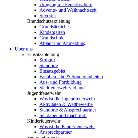
Umgang mit Feuerlöschern
Advents- und Weihnachtszeit
Silvester
Brandschutzerziehung
Grundsätzliches
Kindergarten
Grundschule
Ablauf und Anmeldung
Über uns
Einsatzabteilung
Struktur
Standorte
Einsatzgebiet
Fachbereiche & Sondereinheiten
Aus- und Fortbildung
Stadtfeuerwehrverband
Jugendfeuerwehr
Was ist die Jugendfeuerwehr
Aktivitäten & Wettbewerbe
Standorte & Ansprechpartner
Sei dabei und mach mit!
Kinderfeuerwehr
Was ist die Kinderfeuerwehr
Ansprechpartner
Feuerwehrmusik