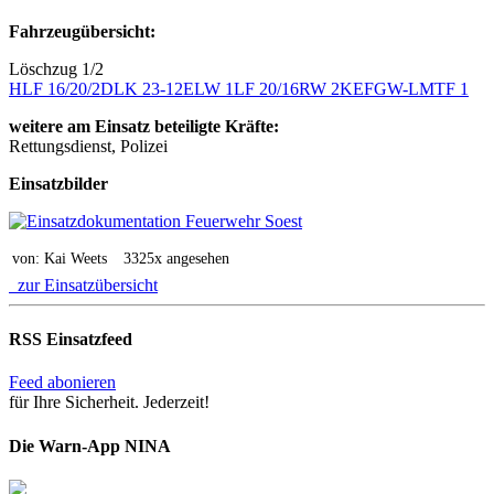
Fahrzeugübersicht:
Löschzug 1/2
HLF 16/20/2
DLK 23-12
ELW 1
LF 20/16
RW 2
KEF
GW-L
MTF 1
weitere am Einsatz beteiligte Kräfte:
Rettungsdienst, Polizei
Einsatzbilder
von: Kai Weets
3325x angesehen
zur Einsatzübersicht
RSS Einsatzfeed
Feed abonieren
für Ihre Sicherheit. Jederzeit!
Die Warn-App NINA