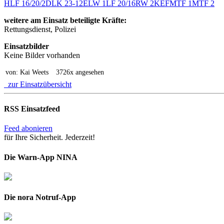
HLF 16/20/2
DLK 23-12
ELW 1
LF 20/16
RW 2
KEF
MTF 1
MTF 2
weitere am Einsatz beteiligte Kräfte:
Rettungsdienst, Polizei
Einsatzbilder
Keine Bilder vorhanden
von: Kai Weets
3726x angesehen
zur Einsatzübersicht
RSS Einsatzfeed
Feed abonieren
für Ihre Sicherheit. Jederzeit!
Die Warn-App NINA
Die nora Notruf-App