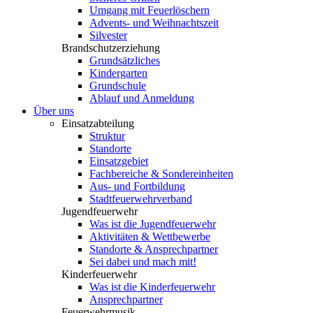
Umgang mit Feuerlöschern
Advents- und Weihnachtszeit
Silvester
Brandschutzerziehung
Grundsätzliches
Kindergarten
Grundschule
Ablauf und Anmeldung
Über uns
Einsatzabteilung
Struktur
Standorte
Einsatzgebiet
Fachbereiche & Sondereinheiten
Aus- und Fortbildung
Stadtfeuerwehrverband
Jugendfeuerwehr
Was ist die Jugendfeuerwehr
Aktivitäten & Wettbewerbe
Standorte & Ansprechpartner
Sei dabei und mach mit!
Kinderfeuerwehr
Was ist die Kinderfeuerwehr
Ansprechpartner
Feuerwehrmusik