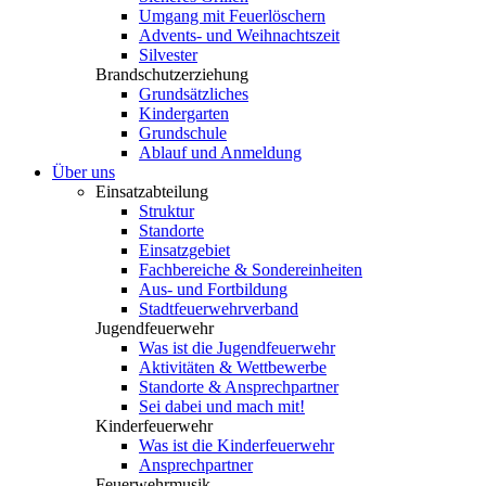
Umgang mit Feuerlöschern
Advents- und Weihnachtszeit
Silvester
Brandschutzerziehung
Grundsätzliches
Kindergarten
Grundschule
Ablauf und Anmeldung
Über uns
Einsatzabteilung
Struktur
Standorte
Einsatzgebiet
Fachbereiche & Sondereinheiten
Aus- und Fortbildung
Stadtfeuerwehrverband
Jugendfeuerwehr
Was ist die Jugendfeuerwehr
Aktivitäten & Wettbewerbe
Standorte & Ansprechpartner
Sei dabei und mach mit!
Kinderfeuerwehr
Was ist die Kinderfeuerwehr
Ansprechpartner
Feuerwehrmusik