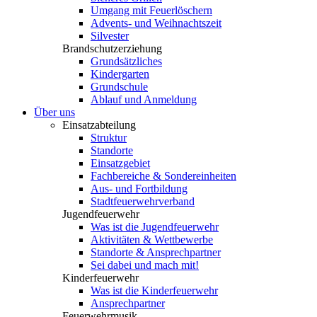
Umgang mit Feuerlöschern
Advents- und Weihnachtszeit
Silvester
Brandschutzerziehung
Grundsätzliches
Kindergarten
Grundschule
Ablauf und Anmeldung
Über uns
Einsatzabteilung
Struktur
Standorte
Einsatzgebiet
Fachbereiche & Sondereinheiten
Aus- und Fortbildung
Stadtfeuerwehrverband
Jugendfeuerwehr
Was ist die Jugendfeuerwehr
Aktivitäten & Wettbewerbe
Standorte & Ansprechpartner
Sei dabei und mach mit!
Kinderfeuerwehr
Was ist die Kinderfeuerwehr
Ansprechpartner
Feuerwehrmusik