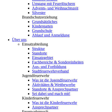
Umgang mit Feuerlöschern
Advents- und Weihnachtszeit
Silvester
Brandschutzerziehung
Grundsätzliches
Kindergarten
Grundschule
Ablauf und Anmeldung
Über uns
Einsatzabteilung
Struktur
Standorte
Einsatzgebiet
Fachbereiche & Sondereinheiten
Aus- und Fortbildung
Stadtfeuerwehrverband
Jugendfeuerwehr
Was ist die Jugendfeuerwehr
Aktivitäten & Wettbewerbe
Standorte & Ansprechpartner
Sei dabei und mach mit!
Kinderfeuerwehr
Was ist die Kinderfeuerwehr
Ansprechpartner
Feuerwehrmusik