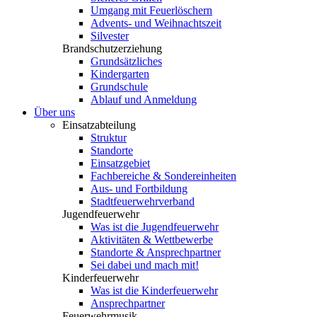
Umgang mit Feuerlöschern
Advents- und Weihnachtszeit
Silvester
Brandschutzerziehung
Grundsätzliches
Kindergarten
Grundschule
Ablauf und Anmeldung
Über uns
Einsatzabteilung
Struktur
Standorte
Einsatzgebiet
Fachbereiche & Sondereinheiten
Aus- und Fortbildung
Stadtfeuerwehrverband
Jugendfeuerwehr
Was ist die Jugendfeuerwehr
Aktivitäten & Wettbewerbe
Standorte & Ansprechpartner
Sei dabei und mach mit!
Kinderfeuerwehr
Was ist die Kinderfeuerwehr
Ansprechpartner
Feuerwehrmusik