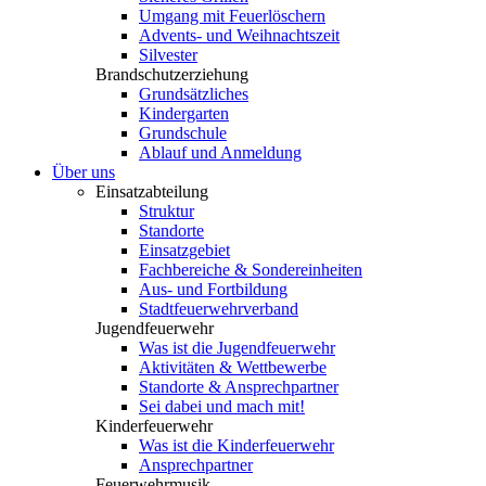
Umgang mit Feuerlöschern
Advents- und Weihnachtszeit
Silvester
Brandschutzerziehung
Grundsätzliches
Kindergarten
Grundschule
Ablauf und Anmeldung
Über uns
Einsatzabteilung
Struktur
Standorte
Einsatzgebiet
Fachbereiche & Sondereinheiten
Aus- und Fortbildung
Stadtfeuerwehrverband
Jugendfeuerwehr
Was ist die Jugendfeuerwehr
Aktivitäten & Wettbewerbe
Standorte & Ansprechpartner
Sei dabei und mach mit!
Kinderfeuerwehr
Was ist die Kinderfeuerwehr
Ansprechpartner
Feuerwehrmusik