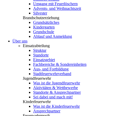
Umgang mit Feuerlöschern
Advents- und Weihnachtszeit
Silvester
Brandschutzerziehung
Grundsätzliches
Kindergarten
Grundschule
Ablauf und Anmeldung
Über uns
Einsatzabteilung
Struktur
Standorte
Einsatzgebiet
Fachbereiche & Sondereinheiten
Aus- und Fortbildung
Stadtfeuerwehrverband
Jugendfeuerwehr
Was ist die Jugendfeuerwehr
Aktivitäten & Wettbewerbe
Standorte & Ansprechpartner
Sei dabei und mach mit!
Kinderfeuerwehr
Was ist die Kinderfeuerwehr
Ansprechpartner
Feuerwehrmusik