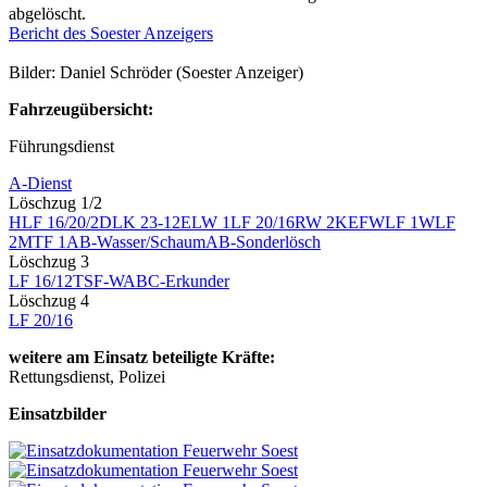
abgelöscht.
Bericht des Soester Anzeigers
Bilder: Daniel Schröder (Soester Anzeiger)
Fahrzeugübersicht:
Führungsdienst
A-Dienst
Löschzug 1/2
HLF 16/20/2
DLK 23-12
ELW 1
LF 20/16
RW 2
KEF
WLF 1
WLF
2
MTF 1
AB-Wasser/Schaum
AB-Sonderlösch
Löschzug 3
LF 16/12
TSF-W
ABC-Erkunder
Löschzug 4
LF 20/16
weitere am Einsatz beteiligte Kräfte:
Rettungsdienst, Polizei
Einsatzbilder