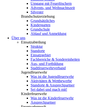
Umgang mit Feuerlöschern
Advents- und Weihnachtszeit
Silvester
Brandschutzerziehung
Grundsätzliches
Kindergarten
Grundschule
Ablauf und Anmeldung
Über uns
Einsatzabteilung
Struktur
Standorte
Einsatzgebiet
Fachbereiche & Sondereinheiten
Aus- und Fortbildung
Stadtfeuerwehrverband
Jugendfeuerwehr
Was ist die Jugendfeuerwehr
Aktivitäten & Wettbewerbe
Standorte & Ansprechpartner
Sei dabei und mach mit!
Kinderfeuerwehr
Was ist die Kinderfeuerwehr
Ansprechpartner
Feuerwehrmusik