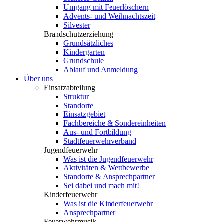
Umgang mit Feuerlöschern
Advents- und Weihnachtszeit
Silvester
Brandschutzerziehung
Grundsätzliches
Kindergarten
Grundschule
Ablauf und Anmeldung
Über uns
Einsatzabteilung
Struktur
Standorte
Einsatzgebiet
Fachbereiche & Sondereinheiten
Aus- und Fortbildung
Stadtfeuerwehrverband
Jugendfeuerwehr
Was ist die Jugendfeuerwehr
Aktivitäten & Wettbewerbe
Standorte & Ansprechpartner
Sei dabei und mach mit!
Kinderfeuerwehr
Was ist die Kinderfeuerwehr
Ansprechpartner
Feuerwehrmusik