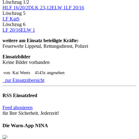
Löschzug 1/2
HLF 16/20/2
DLK 23-12
ELW 1
LF 20/16
Löschzug 5
LF KatS
Löschzug 6
LF 20/16
ELW 1
weitere am Einsatz beteiligte Kräfte:
Feuerwehr Lippetal, Rettungsdienst, Polizei
Einsatzbilder
Keine Bilder vorhanden
von: Kai Weets
4143x angesehen
zur Einsatzübersicht
RSS Einsatzfeed
Feed abonieren
für Ihre Sicherheit. Jederzeit!
Die Warn-App NINA