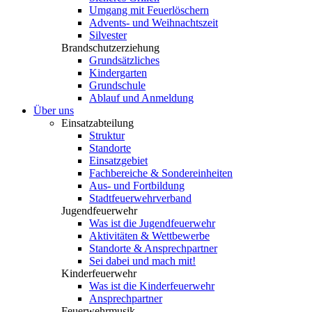
Umgang mit Feuerlöschern
Advents- und Weihnachtszeit
Silvester
Brandschutzerziehung
Grundsätzliches
Kindergarten
Grundschule
Ablauf und Anmeldung
Über uns
Einsatzabteilung
Struktur
Standorte
Einsatzgebiet
Fachbereiche & Sondereinheiten
Aus- und Fortbildung
Stadtfeuerwehrverband
Jugendfeuerwehr
Was ist die Jugendfeuerwehr
Aktivitäten & Wettbewerbe
Standorte & Ansprechpartner
Sei dabei und mach mit!
Kinderfeuerwehr
Was ist die Kinderfeuerwehr
Ansprechpartner
Feuerwehrmusik