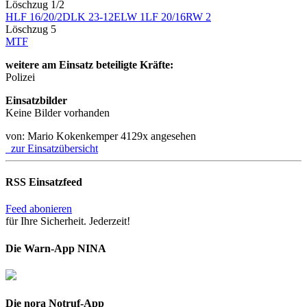
Löschzug 1/2
HLF 16/20/2
DLK 23-12
ELW 1
LF 20/16
RW 2
Löschzug 5
MTF
weitere am Einsatz beteiligte Kräfte:
Polizei
Einsatzbilder
Keine Bilder vorhanden
von: Mario Kokenkemper
4129x angesehen
zur Einsatzübersicht
RSS Einsatzfeed
Feed abonieren
für Ihre Sicherheit. Jederzeit!
Die Warn-App NINA
Die nora Notruf-App