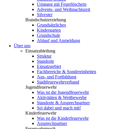
Umgang mit Feuerlöschern
Advents- und Weihnachtszeit
Silvester
Brandschutzerziehung
Grundsätzliches
Kindergarten
Grundschule
Ablauf und Anmeldung
Über uns
Einsatzabteilung
Struktur
Standorte
Einsatzgebiet
Fachbereiche & Sondereinheiten
Aus- und Fortbildung
Stadtfeuerwehrverband
Jugendfeuerwehr
Was ist die Jugendfeuerwehr
Aktivitäten & Wettbewerbe
Standorte & Ansprechpartner
Sei dabei und mach mit!
Kinderfeuerwehr
Was ist die Kinderfeuerwehr
Ansprechpartner
Feuerwehrmusik