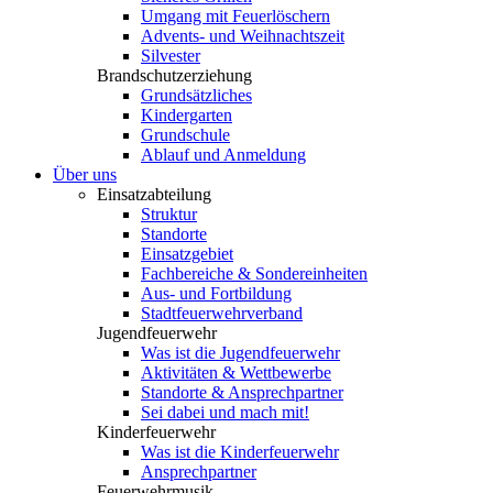
Umgang mit Feuerlöschern
Advents- und Weihnachtszeit
Silvester
Brandschutzerziehung
Grundsätzliches
Kindergarten
Grundschule
Ablauf und Anmeldung
Über uns
Einsatzabteilung
Struktur
Standorte
Einsatzgebiet
Fachbereiche & Sondereinheiten
Aus- und Fortbildung
Stadtfeuerwehrverband
Jugendfeuerwehr
Was ist die Jugendfeuerwehr
Aktivitäten & Wettbewerbe
Standorte & Ansprechpartner
Sei dabei und mach mit!
Kinderfeuerwehr
Was ist die Kinderfeuerwehr
Ansprechpartner
Feuerwehrmusik