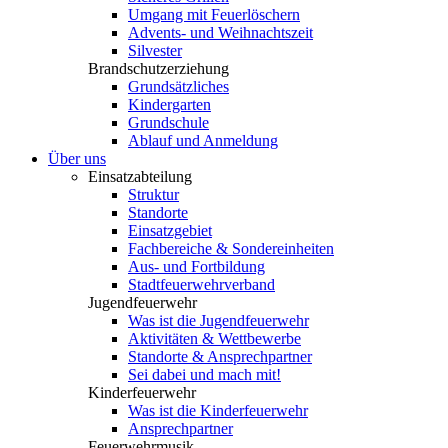
Umgang mit Feuerlöschern
Advents- und Weihnachtszeit
Silvester
Brandschutzerziehung
Grundsätzliches
Kindergarten
Grundschule
Ablauf und Anmeldung
Über uns
Einsatzabteilung
Struktur
Standorte
Einsatzgebiet
Fachbereiche & Sondereinheiten
Aus- und Fortbildung
Stadtfeuerwehrverband
Jugendfeuerwehr
Was ist die Jugendfeuerwehr
Aktivitäten & Wettbewerbe
Standorte & Ansprechpartner
Sei dabei und mach mit!
Kinderfeuerwehr
Was ist die Kinderfeuerwehr
Ansprechpartner
Feuerwehrmusik