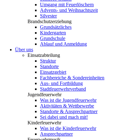
Umgang mit Feuerlöschern
Advents- und Weihnachtszeit
Silvester
Brandschutzerziehung
Grundsätzliches
Kindergarten
Grundschule
Ablauf und Anmeldung
Über uns
Einsatzabteilung
Struktur
Standorte
Einsatzgebiet
Fachbereiche & Sondereinheiten
Aus- und Fortbildung
Stadtfeuerwehrverband
Jugendfeuerwehr
Was ist die Jugendfeuerwehr
Aktivitäten & Wettbewerbe
Standorte & Ansprechpartner
Sei dabei und mach mit!
Kinderfeuerwehr
Was ist die Kinderfeuerwehr
Ansprechpartner
Feuerwehrmusik