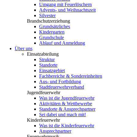
Umgang mit Feuerlöschern
Advents- und Weihnachtszeit
Silvester
Brandschutzerziehung
Grundsätzliches
Kindergarten
Grundschule
Ablauf und Anmeldung
Über uns
Einsatzabteilung
Struktur
Standorte
Einsatzgebiet
Fachbereiche & Sondereinheiten
Aus- und Fortbildung
Stadtfeuerwehrverband
Jugendfeuerwehr
Was ist die Jugendfeuerwehr
Aktivitäten & Wettbewerbe
Standorte & Ansprechpartner
Sei dabei und mach mit!
Kinderfeuerwehr
Was ist die Kinderfeuerwehr
Ansprechpartner
Feuerwehrmusik