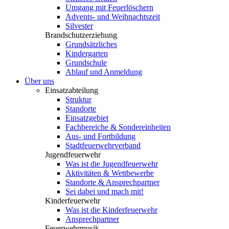
Umgang mit Feuerlöschern
Advents- und Weihnachtszeit
Silvester
Brandschutzerziehung
Grundsätzliches
Kindergarten
Grundschule
Ablauf und Anmeldung
Über uns
Einsatzabteilung
Struktur
Standorte
Einsatzgebiet
Fachbereiche & Sondereinheiten
Aus- und Fortbildung
Stadtfeuerwehrverband
Jugendfeuerwehr
Was ist die Jugendfeuerwehr
Aktivitäten & Wettbewerbe
Standorte & Ansprechpartner
Sei dabei und mach mit!
Kinderfeuerwehr
Was ist die Kinderfeuerwehr
Ansprechpartner
Feuerwehrmusik