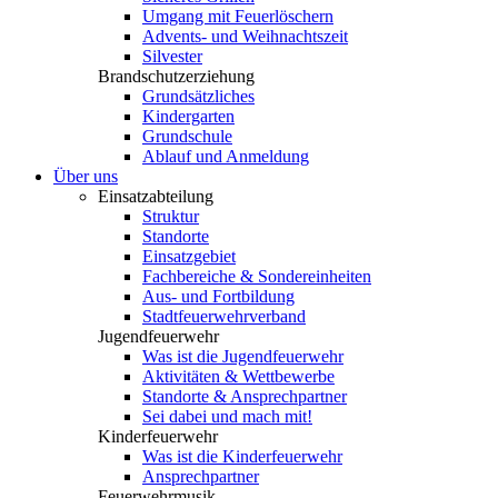
Umgang mit Feuerlöschern
Advents- und Weihnachtszeit
Silvester
Brandschutzerziehung
Grundsätzliches
Kindergarten
Grundschule
Ablauf und Anmeldung
Über uns
Einsatzabteilung
Struktur
Standorte
Einsatzgebiet
Fachbereiche & Sondereinheiten
Aus- und Fortbildung
Stadtfeuerwehrverband
Jugendfeuerwehr
Was ist die Jugendfeuerwehr
Aktivitäten & Wettbewerbe
Standorte & Ansprechpartner
Sei dabei und mach mit!
Kinderfeuerwehr
Was ist die Kinderfeuerwehr
Ansprechpartner
Feuerwehrmusik