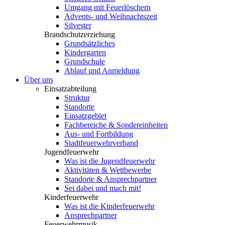
Umgang mit Feuerlöschern
Advents- und Weihnachtszeit
Silvester
Brandschutzerziehung
Grundsätzliches
Kindergarten
Grundschule
Ablauf und Anmeldung
Über uns
Einsatzabteilung
Struktur
Standorte
Einsatzgebiet
Fachbereiche & Sondereinheiten
Aus- und Fortbildung
Stadtfeuerwehrverband
Jugendfeuerwehr
Was ist die Jugendfeuerwehr
Aktivitäten & Wettbewerbe
Standorte & Ansprechpartner
Sei dabei und mach mit!
Kinderfeuerwehr
Was ist die Kinderfeuerwehr
Ansprechpartner
Feuerwehrmusik