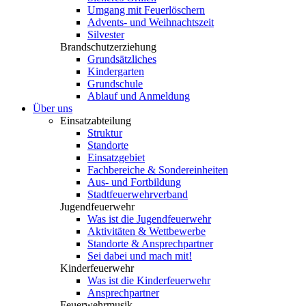
Umgang mit Feuerlöschern
Advents- und Weihnachtszeit
Silvester
Brandschutzerziehung
Grundsätzliches
Kindergarten
Grundschule
Ablauf und Anmeldung
Über uns
Einsatzabteilung
Struktur
Standorte
Einsatzgebiet
Fachbereiche & Sondereinheiten
Aus- und Fortbildung
Stadtfeuerwehrverband
Jugendfeuerwehr
Was ist die Jugendfeuerwehr
Aktivitäten & Wettbewerbe
Standorte & Ansprechpartner
Sei dabei und mach mit!
Kinderfeuerwehr
Was ist die Kinderfeuerwehr
Ansprechpartner
Feuerwehrmusik