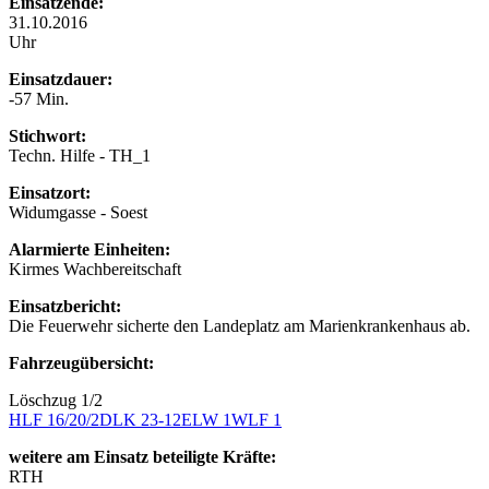
Einsatzende:
31.10.2016
Uhr
Einsatzdauer:
-57 Min.
Stichwort:
Techn. Hilfe - TH_1
Einsatzort:
Widumgasse - Soest
Alarmierte Einheiten:
Kirmes Wachbereitschaft
Einsatzbericht:
Die Feuerwehr sicherte den Landeplatz am Marienkrankenhaus ab.
Fahrzeugübersicht:
Löschzug 1/2
HLF 16/20/2
DLK 23-12
ELW 1
WLF 1
weitere am Einsatz beteiligte Kräfte:
RTH