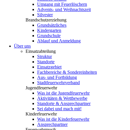
Umgang mit Feuerlöschern
Advents- und Weihnachtszeit
Silvester
Brandschutzerziehung
Grundsätzliches
Kindergarten
Grundschule
Ablauf und Anmeldung
Über uns
Einsatzabteilung
Struktur
Standorte
Einsatzgebiet
Fachbereiche & Sondereinheiten
Aus- und Fortbildung
Stadtfeuerwehrverband
Jugendfeuerwehr
Was ist die Jugendfeuerwehr
Aktivitäten & Wettbewerbe
Standorte & Ansprechpartner
Sei dabei und mach mit!
Kinderfeuerwehr
Was ist die Kinderfeuerwehr
Ansprechpartner
Feuerwehrmusik