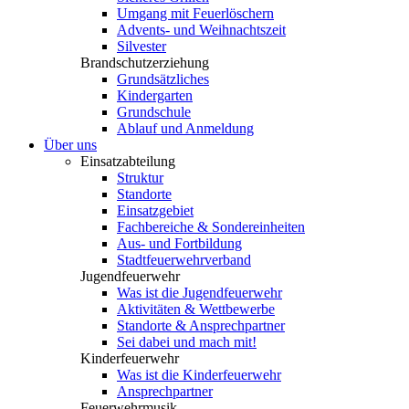
Umgang mit Feuerlöschern
Advents- und Weihnachtszeit
Silvester
Brandschutzerziehung
Grundsätzliches
Kindergarten
Grundschule
Ablauf und Anmeldung
Über uns
Einsatzabteilung
Struktur
Standorte
Einsatzgebiet
Fachbereiche & Sondereinheiten
Aus- und Fortbildung
Stadtfeuerwehrverband
Jugendfeuerwehr
Was ist die Jugendfeuerwehr
Aktivitäten & Wettbewerbe
Standorte & Ansprechpartner
Sei dabei und mach mit!
Kinderfeuerwehr
Was ist die Kinderfeuerwehr
Ansprechpartner
Feuerwehrmusik