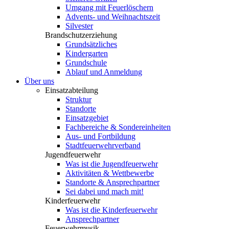
Umgang mit Feuerlöschern
Advents- und Weihnachtszeit
Silvester
Brandschutzerziehung
Grundsätzliches
Kindergarten
Grundschule
Ablauf und Anmeldung
Über uns
Einsatzabteilung
Struktur
Standorte
Einsatzgebiet
Fachbereiche & Sondereinheiten
Aus- und Fortbildung
Stadtfeuerwehrverband
Jugendfeuerwehr
Was ist die Jugendfeuerwehr
Aktivitäten & Wettbewerbe
Standorte & Ansprechpartner
Sei dabei und mach mit!
Kinderfeuerwehr
Was ist die Kinderfeuerwehr
Ansprechpartner
Feuerwehrmusik