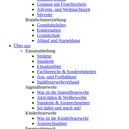
Umgang mit Feuerlöschern
Advents- und Weihnachtszeit
Silvester
Brandschutzerziehung
Grundsätzliches
Kindergarten
Grundschule
Ablauf und Anmeldung
Über uns
Einsatzabteilung
Struktur
Standorte
Einsatzgebiet
Fachbereiche & Sondereinheiten
Aus- und Fortbildung
Stadtfeuerwehrverband
Jugendfeuerwehr
Was ist die Jugendfeuerwehr
Aktivitäten & Wettbewerbe
Standorte & Ansprechpartner
Sei dabei und mach mit!
Kinderfeuerwehr
Was ist die Kinderfeuerwehr
Ansprechpartner
Feuerwehrmusik