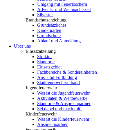
Umgang mit Feuerlöschern
Advents- und Weihnachtszeit
Silvester
Brandschutzerziehung
Grundsätzliches
Kindergarten
Grundschule
Ablauf und Anmeldung
Über uns
Einsatzabteilung
Struktur
Standorte
Einsatzgebiet
Fachbereiche & Sondereinheiten
Aus- und Fortbildung
Stadtfeuerwehrverband
Jugendfeuerwehr
Was ist die Jugendfeuerwehr
Aktivitäten & Wettbewerbe
Standorte & Ansprechpartner
Sei dabei und mach mit!
Kinderfeuerwehr
Was ist die Kinderfeuerwehr
Ansprechpartner
Feuerwehrmusik