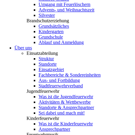
Umgang mit Feuerlöschern
Advents- und Weihnachtszeit
Silvester
Brandschutzerziehung
Grundsätzliches
Kindergarten
Grundschule
Ablauf und Anmeldung
Über uns
Einsatzabteilung
Struktur
Standorte
Einsatzgebiet
Fachbereiche & Sondereinheiten
Aus- und Fortbildung
Stadtfeuerwehrverband
Jugendfeuerwehr
Was ist die Jugendfeuerwehr
Aktivitäten & Wettbewerbe
Standorte & Ansprechpartner
Sei dabei und mach mit!
Kinderfeuerwehr
Was ist die Kinderfeuerwehr
Ansprechpartner
Feuerwehrmusik