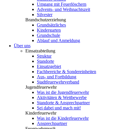
Umgang mit Feuerlöschern
Advents- und Weihnachtszeit
Silvester
Brandschutzerziehung
Grundsätzliches
Kindergarten
Grundschule
Ablauf und Anmeldung
Über uns
Einsatzabteilung
Struktur
Standorte
Einsatzgebiet
Fachbereiche & Sondereinheiten
Aus- und Fortbildung
Stadtfeuerwehrverband
Jugendfeuerwehr
Was ist die Jugendfeuerwehr
Aktivitäten & Wettbewerbe
Standorte & Ansprechpartner
Sei dabei und mach mit!
Kinderfeuerwehr
Was ist die Kinderfeuerwehr
Ansprechpartner
Feuerwehrmusik