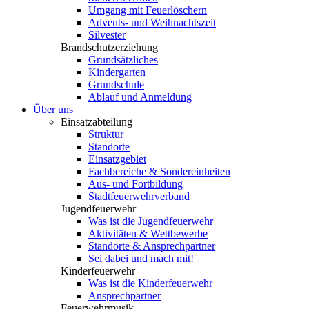
Umgang mit Feuerlöschern
Advents- und Weihnachtszeit
Silvester
Brandschutzerziehung
Grundsätzliches
Kindergarten
Grundschule
Ablauf und Anmeldung
Über uns
Einsatzabteilung
Struktur
Standorte
Einsatzgebiet
Fachbereiche & Sondereinheiten
Aus- und Fortbildung
Stadtfeuerwehrverband
Jugendfeuerwehr
Was ist die Jugendfeuerwehr
Aktivitäten & Wettbewerbe
Standorte & Ansprechpartner
Sei dabei und mach mit!
Kinderfeuerwehr
Was ist die Kinderfeuerwehr
Ansprechpartner
Feuerwehrmusik