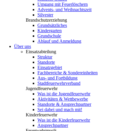
Umgang mit Feuerlöschern
Advents- und Weihnachtszeit
Silvester
Brandschutzerziehung
Grundsätzliches
Kindergarten
Grundschule
Ablauf und Anmeldung
Über uns
Einsatzabteilung
Struktur
Standorte
Einsatzgebiet
Fachbereiche & Sondereinheiten
Aus- und Fortbildung
Stadtfeuerwehrverband
Jugendfeuerwehr
Was ist die Jugendfeuerwehr
Aktivitäten & Wettbewerbe
Standorte & Ansprechpartner
Sei dabei und mach mit!
Kinderfeuerwehr
Was ist die Kinderfeuerwehr
Ansprechpartner
Feuerwehrmusik