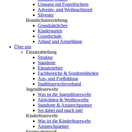
Umgang mit Feuerlöschern
Advents- und Weihnachtszeit
Silvester
Brandschutzerziehung
Grundsätzliches
Kindergarten
Grundschule
Ablauf und Anmeldung
Über uns
Einsatzabteilung
Struktur
Standorte
Einsatzgebiet
Fachbereiche & Sondereinheiten
Aus- und Fortbildung
Stadtfeuerwehrverband
Jugendfeuerwehr
Was ist die Jugendfeuerwehr
Aktivitäten & Wettbewerbe
Standorte & Ansprechpartner
Sei dabei und mach mit!
Kinderfeuerwehr
Was ist die Kinderfeuerwehr
Ansprechpartner
Feuerwehrmusik